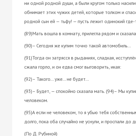
ни одной родной души, а были кругом только насили
обнимает этих чужих детей, которые толком и спасиб
родной сын ей — тьфу! — пусть лежит одинокий где-
(89)Мать вошла в комнату, прилегла рядом и сказал
(90)– Сегодня же купим точно такой автомобиль…
(91)Тогда он затрясся в рыданиях, сладкая, исступ
сжала горло, и он едва смог выговорить, икая:
(92)– Такого… уже… не будет…
(93)– Будет, — спокойно сказала мать. (94)– Мы куп
человеком.
(95)А если не человеком, то я убью тебя собственны
долго, пока оба случайно не уснули, и проспали до
(По Д. Рубиной)