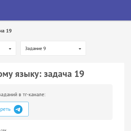
ча 19
Задание 9
ому языку: задача 19
аданий в тг-канале:
треть
 сек.