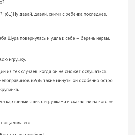
ло?
! (61)Ну давай, давай, сними с ребёнка последнее.
аба Шура повернулась и ушла к себе — беречь нервы.
вою игрушку.
ин из тех случаев, когда он не сможет ослушаться.
непоправимое. (69)В такие минуты он особенно остро
крупинка.
а картонный ящик с игрушками и сказал, ни на кого не
е пощадила его:
)Вон тот автомобиль!