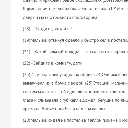
бормотание, наступила блаженная тишина. (17)И в 
дверь и мать отрывисто проговорила:
(18)– Входите, входите!
(19)Мальчик откинул одеяло и быстро сел в постели
(21)– Какой сильный дождь! — сказала мать в прихо
(22)–Зайдите в комнату, дети.
(23)И тут мальчик увидел их обоих. (24)Они были 
вымачивал их в бочке с водой. (25)Старший, мальчик
совсем малышка — ей едва ли исполнилось три года. 
глаза и слизывала с губ капли дождя, бегущие по ли
прямо на босые ноги были надеты калоши.
(28)Мальчик сидел на постели в тёплой пижаме и мо