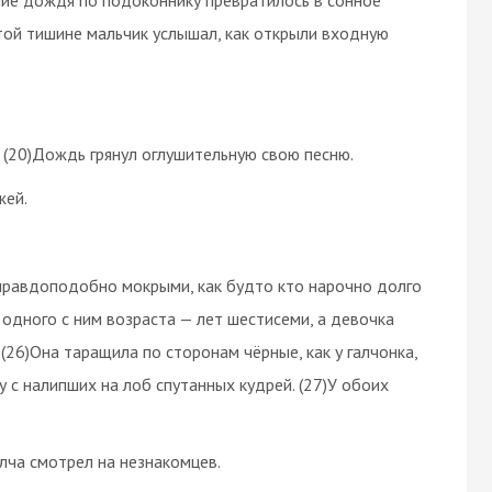
этой тишине мальчик услышал, как открыли входную
. (20)Дождь грянул оглушительную свою песню.
жей.
неправдоподобно мокрыми, как будто кто нарочно долго
 одного с ним возраста — лет шестисеми, а девочка
(26)Она таращила по сторонам чёрные, как у галчонка,
цу с налипших на лоб спутанных кудрей. (27)У обоих
лча смотрел на незнакомцев.