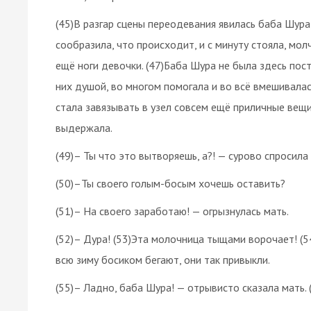
(45)В разгар сцены переодевания явилась баба Шура,
сообразила, что происходит, и с минуту стояла, мол
ещё ноги девочки. (47)Баба Шура не была здесь пост
них душой, во многом помогала и во всё вмешивалась
стала завязывать в узел совсем ещё приличные вещи 
выдержала.
(49)– Ты что это вытворяешь, а?! — сурово спросила 
(50)–Ты своего голым-босым хочешь оставить?
(51)– На своего заработаю! — огрызнулась мать.
(52)– Дура! (53)Эта молочница тыщами ворочает! (5
всю зиму босиком бегают, они так привыкли.
(55)– Ладно, баба Шура! — отрывисто сказала мать. 