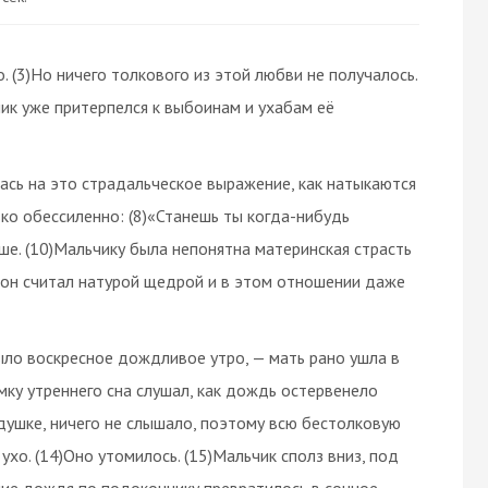
о. (3)Но ничего толкового из этой любви не получалось.
ик уже притерпелся к выбоинам и ухабам её
лась на это страдальческое выражение, как натыкаются
лько обессиленно: (8)«Станешь ты когда-нибудь
ьше. (10)Мальчику была непонятна материнская страсть
 он считал натурой щедрой и в этом отношении даже
ыло воскресное дождливое утро, — мать рано ушла в
ымку утреннего сна слушал, как дождь остервенело
одушке, ничего не слышало, поэтому всю бестолковую
о. (14)Оно утомилось. (15)Мальчик сполз вниз, под
ение дождя по подоконнику превратилось в сонное