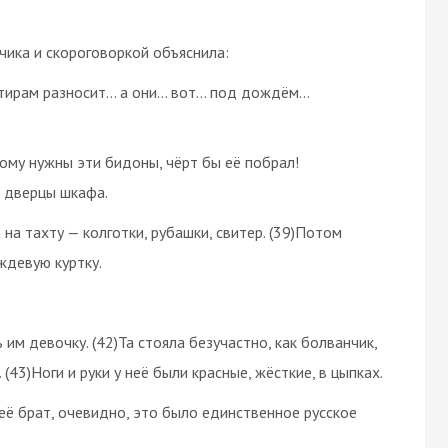
чика и скороговоркой объяснила:
ртирам разносит… а они… вот… под дождём…
Кому нужны эти бидоны, чёрт бы её побрал!
а дверцы шкафа.
на тахту — колготки, рубашки, свитер. (39)Потом
ждевую куртку.
 им девочку. (42)Та стояла безучастно, как болванчик,
 (43)Ноги и руки у неё были красные, жёсткие, в цыпках.
её брат, очевидно, это было единственное русское