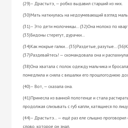
(29)– Драстытэ, — робко выдавил старший из них.
(30)Мать наткнулась на недоумевающий взгляд маль
(31)– Это дети молочницы… (32)Она молоко по ква
(33)Бидоны стерегут, дурачки…
(34)Как мокрые галки… (35)Раздетые, разутые… (36)
(37)Раздевайтесь! — скомандовала она и распахнул
(38)Она хватала с полок одежду мальчика и бросала 
помедлила и сняла с вешалки его прошлогоднюю до
(40)– Вот, — сказала она.
(41)Принесла из ванной полотенце и стала растирать
продолжая слизывать с губ капли, катящиеся по лицу.
(44)– Драстытэ… — ещё раз еле слышно проговорил 
слово, которое он знал.