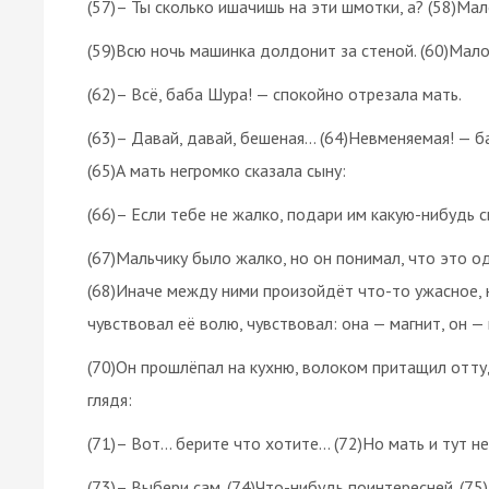
(57)– Ты сколько ишачишь на эти шмотки, а? (58)Ма
(59)Всю ночь машинка долдонит за стеной. (60)Мало?
(62)– Всё, баба Шура! — спокойно отрезала мать.
(63)– Давай, давай, бешеная… (64)Невменяемая! — б
(65)А мать негромко сказала сыну:
(66)– Если тебе не жалко, подари им какую-нибудь с
(67)Мальчику было жалко, но он понимал, что это од
(68)Иначе между ними произойдёт что-то ужасное, 
чувствовал её волю, чувствовал: она — магнит, он — 
(70)Он прошлёпал на кухню, волоком притащил оттуд
глядя:
(71)– Вот… берите что хотите… (72)Но мать и тут н
(73)– Выбери сам. (74)Что-нибудь поинтересней. (75