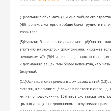
(1)Мальчик любил мать. (2)И она любила его страстн
(4)Впрочем, с матерью вообще было трудно, и мальч
характера.
(5)Мальчик был очень похож на мать. (6)Она натыка
впотьмах на зеркало, и сразу сникала. (7)Скажет то
человеком, а?» (9)И всё в порядке, можно жить дал
к добыванию вещей, тем более непонятна, что мать
безумной.
(11)Однажды она привела в дом двоих детей. (12)Б
магазин, а мальчик ещё лежал в постели и сквозь д
лупит по подоконнику. (13)Левое ухо, прижатое к п
грызню дождя с подоконником выслушивало правое ух
одеяло, и прикрыл правое ухо ладонью. (16)Тарахт