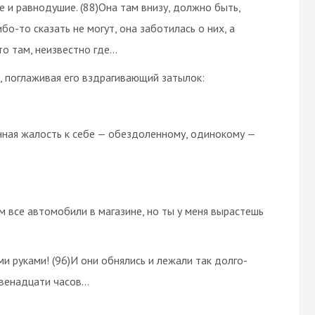
е и равнодушие. (88)Она там внизу, должно быть,
о-то сказать не могут, она заботилась о них, а
то там, неизвестно где…
а, поглаживая его вздрагивающий затылок:
лённая жалость к себе — обездоленному, одинокому —
им все автомобили в магазине, но ты у меня вырастешь
ми руками! (96)И они обнялись и лежали так долго-
 двенадцати часов…