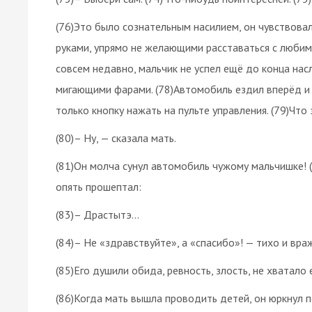
(76)Это было сознательным насилием, он чувствовал
руками, упрямо не желающими расставаться с любим
совсем недавно, мальчик не успел ещё до конца нас
мигающими фарами. (78)Автомобиль ездил вперёд и 
только кнопку нажать на пульте управления. (79)Что
(80)– Ну, — сказала мать.
(81)Он молча сунул автомобиль чужому мальчишке! (
опять прошептал:
(83)– Драстытэ…
(84)– Не «здравствуйте», а «спасибо»! — тихо и вр
(85)Его душили обида, ревность, злость, не хватало
(86)Когда мать вышла проводить детей, он юркнул п