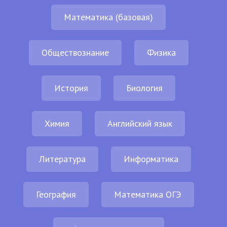
Математика (базовая)
Обществознание
Физика
История
Биология
Химия
Английский язык
Литература
Информатика
География
Математика ОГЭ