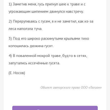
1) Заметив меня, гусь пригнул шею к траве и с
угрожающим шипением двинулся навстречу.
2) Переругиваясь с гусем, я и не заметил, как из-за
леса наползла туча.
3) Под его широко раскинутыми крыльями тихо
копошилась дюжина гусят.
4) В поваленной мокрой траве, будто в сетях,
запутались иссечённые гусята.
(Е. Носов)
Объект авторского права ООО «Легион»