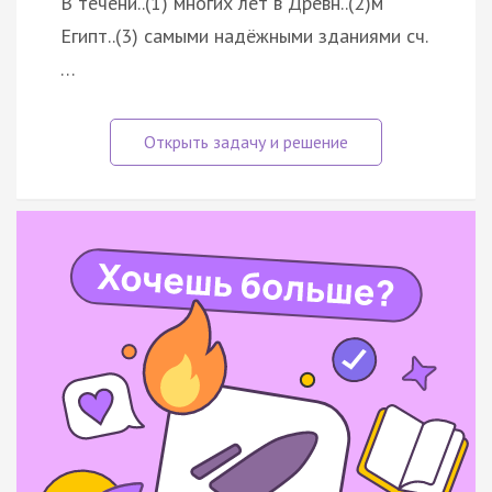
В течени..(1) многих лет в Древн..(2)м
Египт..(3) самыми надёжными зданиями сч.
…