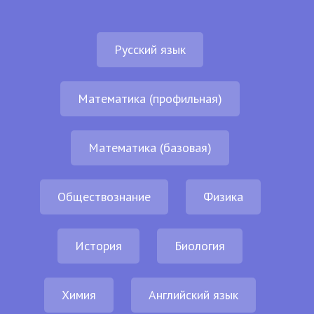
Русский язык
Математика (профильная)
Математика (базовая)
Обществознание
Физика
История
Биология
Химия
Английский язык