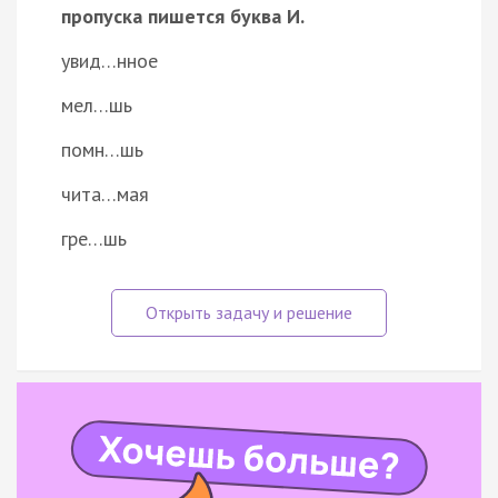
пропуска пишется буква И.
увид…нное
мел…шь
помн…шь
чита…мая
гре…шь