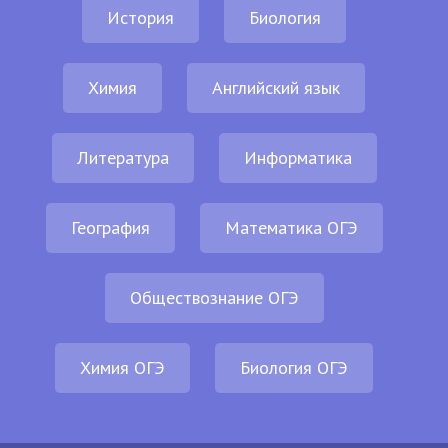
История
Биология
Химия
Английский язык
Литература
Информатика
География
Математика ОГЭ
Обществознание ОГЭ
Химия ОГЭ
Биология ОГЭ