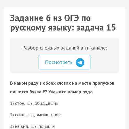
Задание 6 из ОГЭ по
русскому языку: задача 15
Разбор сложных заданий в тг-канале:
Посмотреть
В каком ряду в обоих словах на месте пропусков
пишется буква Е? Укажите номер ряда.
1) стон…шь, обид…вший
2) слыш…шь, высуш…нное
3) не вид…шь, поищ…м