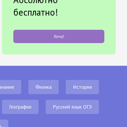
бесплатно!
Хочу!
знание
Физика
История
География
Русский язык ОГЭ
Э