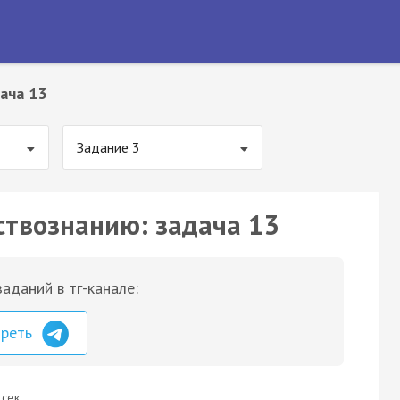
ача 13
Задание 3
ствознанию: задача 13
аданий в тг-канале:
треть
 сек.