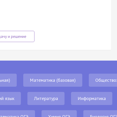
ьная)
Математика (базовая)
Общество
ий язык
Литература
Информатика
тематика ОГЭ
Химия ОГЭ
Биология ОГ