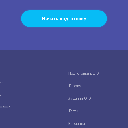
Начать подготовку
Подготовка к ЕГЭ
ык
Теория
а
Задания ОГЭ
нание
Тесты
Варианты