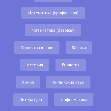
Математика (профильная)
Математика (базовая)
Обществознание
Физика
История
Биология
Химия
Английский язык
Литература
Информатика