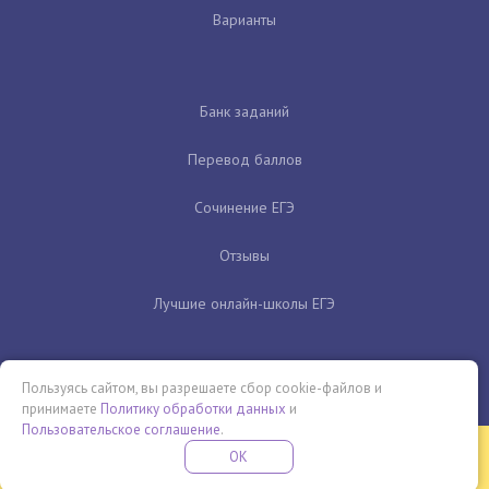
Варианты
Банк заданий
Перевод баллов
Сочинение ЕГЭ
Отзывы
Лучшие онлайн-школы ЕГЭ
Пользуясь сайтом, вы разрешаете сбор cookie-файлов и
принимаете
Политику обработки данных
и
Пользовательское соглашение
.
Бесплатная летняя школа
OK
ПОДРОБНЕЕ
ПРОВЕДИ ЭТО ЛЕТО С ПОЛЬЗОЙ