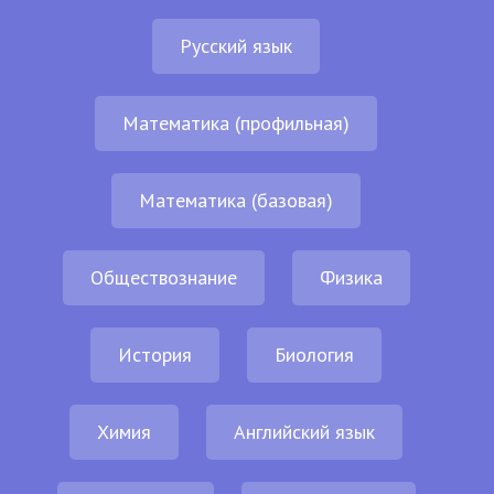
Русский язык
Математика (профильная)
Математика (базовая)
Обществознание
Физика
История
Биология
Химия
Английский язык