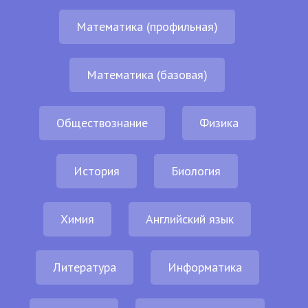
Математика (профильная)
Математика (базовая)
Обществознание
Физика
История
Биология
Химия
Английский язык
Литература
Информатика