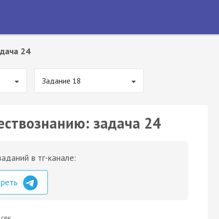
дача 24
Задание 18
ествознанию: задача 24
аданий в тг-канале:
треть
 сек.