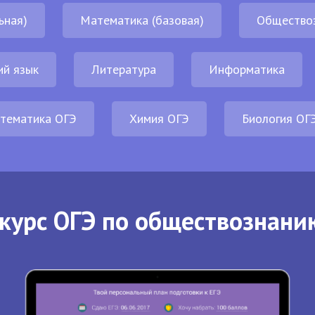
ьная)
Математика (базовая)
Общество
ий язык
Литература
Информатика
тематика ОГЭ
Химия ОГЭ
Биология ОГ
курс ОГЭ по обществознани