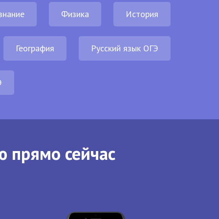
знание
Физика
История
География
Русский язык ОГЭ
Э
ю прямо сейчас