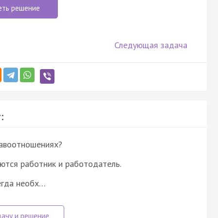
еть решение
Следующая задача
:
равоотношениях?
ются работник и работодатель.
егда необх…