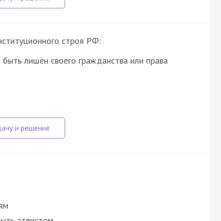
нституционного строя РФ:
 быть лишён своего гражданства или права
ям
быть атеистом