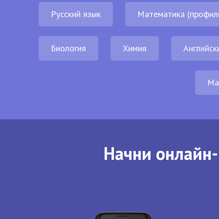
Русский язык
Математика (профил
Биология
Химия
Английск
Ма
Начни онлайн-