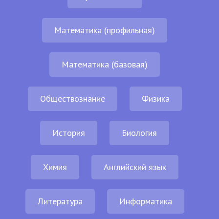
Математика (профильная)
Математика (базовая)
Обществознание
Физика
История
Биология
Химия
Английский язык
Литература
Информатика