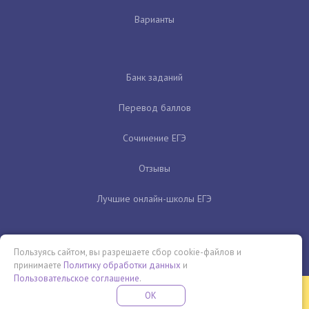
Варианты
Банк заданий
Перевод баллов
Сочинение ЕГЭ
Отзывы
Лучшие онлайн-школы ЕГЭ
Пользуясь сайтом, вы разрешаете сбор cookie-файлов и
принимаете
Политику обработки данных
и
Пользовательское соглашение
.
Бесплатная летняя школа
OK
ПОДРОБНЕЕ
ПРОВЕДИ ЭТО ЛЕТО С ПОЛЬЗОЙ