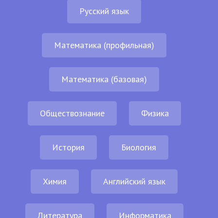
Русский язык
Математика (профильная)
Математика (базовая)
Обществознание
Физика
История
Биология
Химия
Английский язык
Литература
Информатика