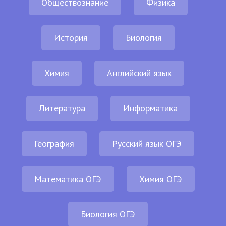
Обществознание
Физика
История
Биология
Химия
Английский язык
Литература
Информатика
География
Русский язык ОГЭ
Математика ОГЭ
Химия ОГЭ
Биология ОГЭ