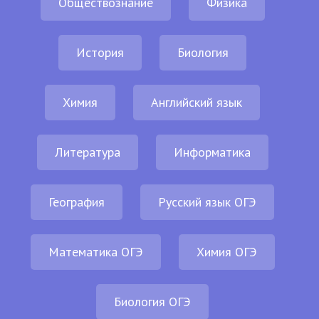
Обществознание
Физика
История
Биология
Химия
Английский язык
Литература
Информатика
География
Русский язык ОГЭ
Математика ОГЭ
Химия ОГЭ
Биология ОГЭ