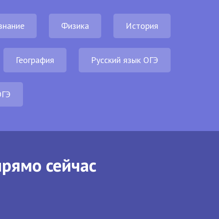
знание
Физика
История
География
Русский язык ОГЭ
ОГЭ
прямо сейчас