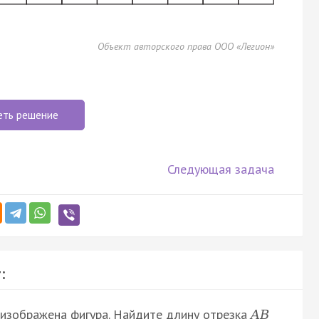
Объект авторского права ООО «Легион»
еть решение
Следующая задача
:
1 изображена фигура. Найдите длину отрезка
A
B