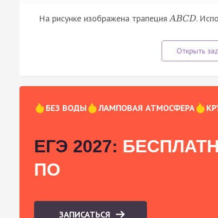
На рисунке изображена трапеция
. Исп
A
B
C
D
БЕЗ ВОДЫ
ЛАМПОВАЯ АТМОСФЕРА
КР
ЕГЭ 2027:
БЕСПЛАТН
ПО
ЗАПИСАТЬСЯ