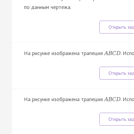
по данным чертежа.
На рисунке изображена трапеция
. Исп
A
B
C
D
На рисунке изображена трапеция
. Исп
A
B
C
D