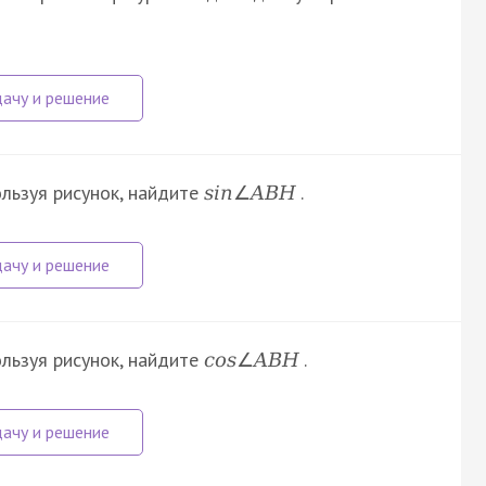
ользуя рисунок, найдите
.
s
i
n
∠
A
B
H
ользуя рисунок, найдите
.
c
o
s
∠
A
B
H