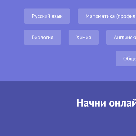
Русский язык
Математика (профил
Биология
Химия
Английск
Обще
Начни онлай