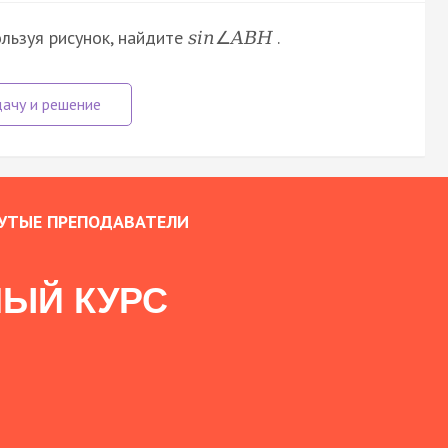
ользуя рисунок, найдите
.
s
i
n
∠
A
B
H
УТЫЕ ПРЕПОДАВАТЕЛИ
ЫЙ КУРС