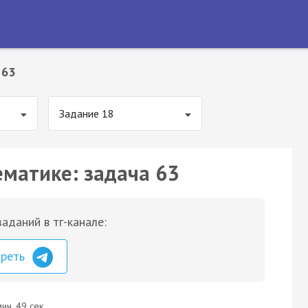
 63
Задание 18
ематике: задача 63
аданий в тг-канале:
треть
ин. 49 сек.