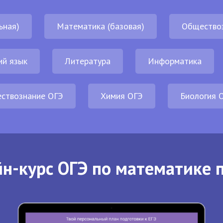
ьная)
Математика (базовая)
Общество
ий язык
Литература
Информатика
ствознание ОГЭ
Химия ОГЭ
Биология 
н-курс ОГЭ по математике 