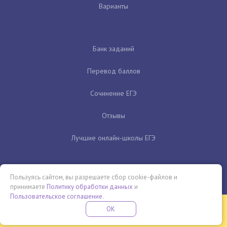
Варианты
Банк заданий
Перевод баллов
Сочинение ЕГЭ
Отзывы
Лучшие онлайн-школы ЕГЭ
Пользуясь сайтом, вы разрешаете сбор cookie-файлов и
принимаете
Политику обработки данных
и
Пользовательское соглашение
.
Бесплатная летняя школа
OK
ПОДРОБНЕЕ
ПРОВЕДИ ЭТО ЛЕТО С ПОЛЬЗОЙ