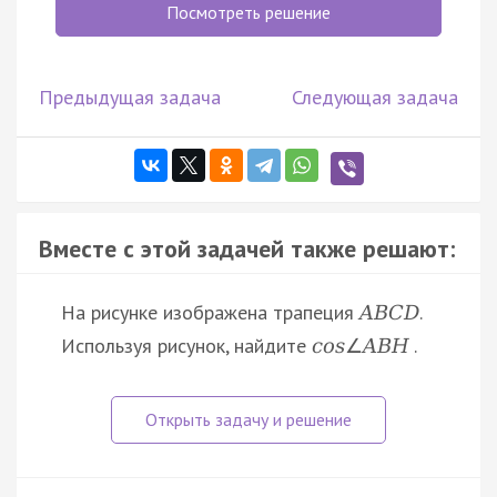
Посмотреть решение
Предыдущая задача
Следующая задача
Вместе с этой задачей также решают:
На рисунке изображена трапеция
.
A
B
C
D
Используя рисунок, найдите
.
c
o
s
∠
A
B
H