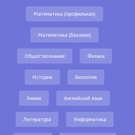
Математика (профильная)
Математика (базовая)
Обществознание
Физика
История
Биология
Химия
Английский язык
Литература
Информатика