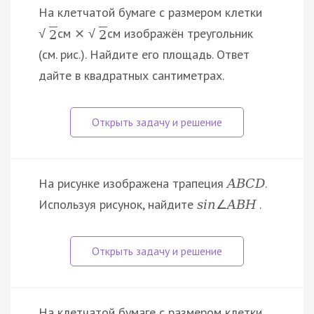
На клетчатой бумаге с размером клетки
см
см изображён треугольник
×
√
√
2
2
(см. рис.). Найдите его площадь. Ответ
дайте в квадратных сантиметрах.
На рисунке изображена трапеция
.
A
B
C
D
Используя рисунок, найдите
.
s
i
n
∠
A
B
H
На клетчатой бумаге с размером клетки