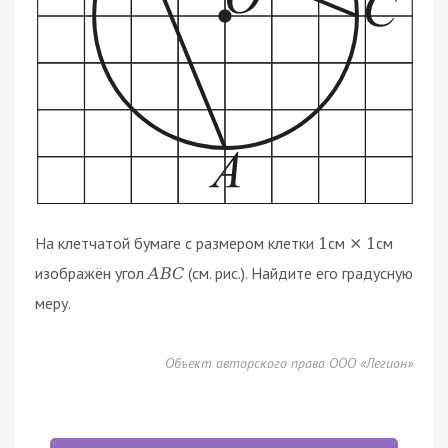
На клетчатой бумаге с размером клетки
см
см
1
×
1
изображён угол
(см. рис.). Найдите его градусную
A
B
C
меру.
Объект авторского права ООО «Легион»