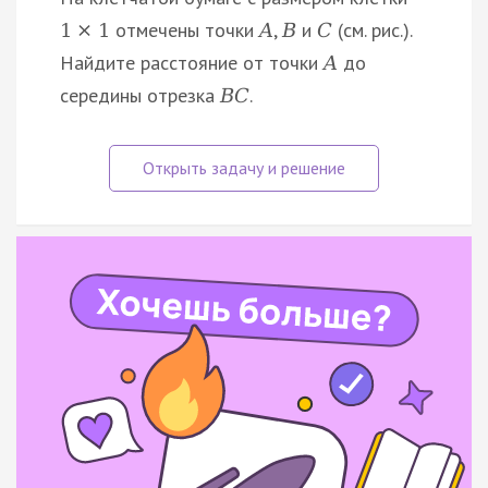
отмечены точки
,
и
(см. рис.).
1
×
1
A
B
C
Найдите расстояние от точки
до
A
середины отрезка
.
B
C