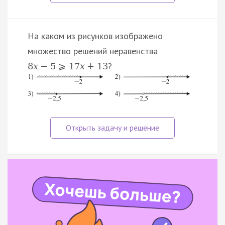
На каком из рисунков изображено
множество решений неравенства
?
8
x
−
5
⩾
17
x
+
13