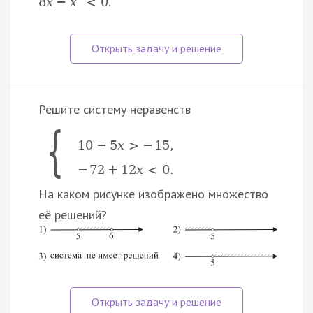
.
8
x
−
x
<
0
Решите систему неравенств
{
10
−
5
x
>
−
15
,
−
72
+
12
x
<
0
.
На каком рисунке изображено множество
её решений?