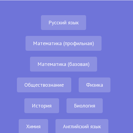
Русский язык
Математика (профильная)
Математика (базовая)
Обществознание
Физика
История
Биология
Химия
Английский язык