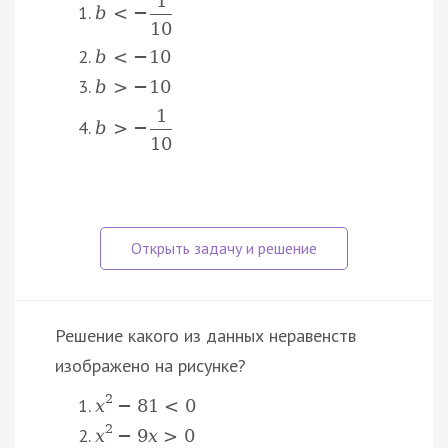
1
b
<
−
10
b
<
−
10
b
>
−
10
1
b
>
−
10
Решение какого из данных неравенств
изображено на рисунке?
2
x
−
81
<
0
2
x
−
9
x
>
0