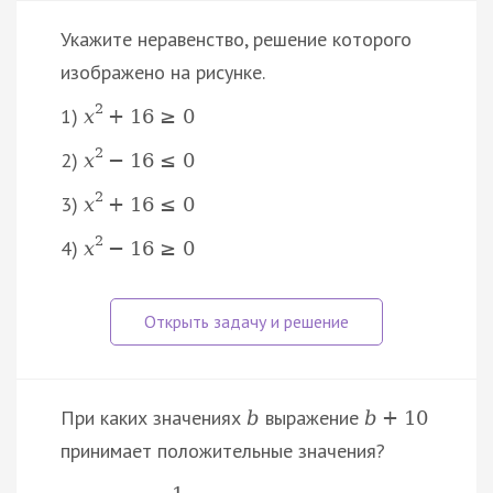
Укажите неравенство, решение которого
изображено на рисунке.
2
1)
x
+
16
≥
0
2
2)
x
−
16
≤
0
2
3)
x
+
16
≤
0
2
4)
x
−
16
≥
0
При каких значениях
выражение
b
b
+
10
принимает положительные значения?