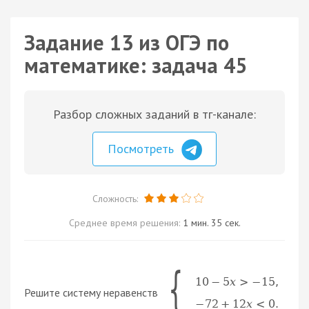
Задание 13 из ОГЭ по
математике: задача 45
Разбор сложных заданий в тг-канале:
Посмотреть
Сложность:
Среднее время решения:
1 мин. 35 сек.
{
10
−
5
x
>
−
15
,
Решите систему неравенств
−
72
+
12
x
<
0
.