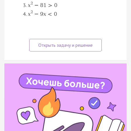
2
x
−
81
>
0
2
x
−
9
x
<
0