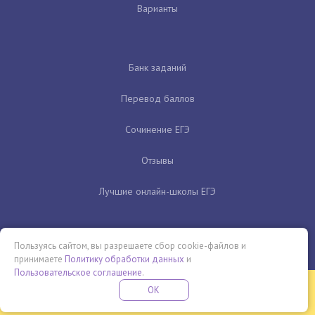
Варианты
Банк заданий
Перевод баллов
Сочинение ЕГЭ
Отзывы
Лучшие онлайн-школы ЕГЭ
Пользуясь сайтом, вы разрешаете сбор cookie-файлов и
принимаете
Политику обработки данных
и
Пользовательское соглашение
.
Бесплатная летняя школа
OK
ПОДРОБНЕЕ
ПРОВЕДИ ЭТО ЛЕТО С ПОЛЬЗОЙ