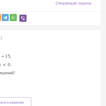
Следующая задача
:
−
15
,
x
<
0
.
решений?