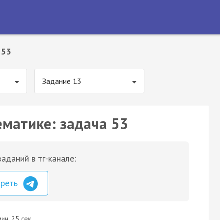
 53
Задание 13
ематике: задача 53
аданий в тг-канале:
треть
ин. 25 сек.