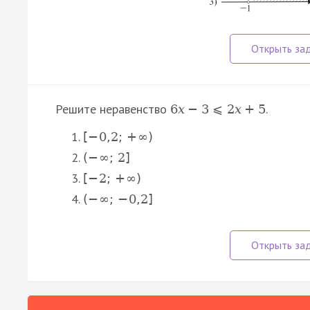
Решите неравенство
.
6
x
−
3
⩽
2
x
+
5
[
−
0
,
2
;
+
∞
)
(
−
∞
;
2
]
[
−
2
;
+
∞
)
(
−
∞
;
−
0
,
2
]