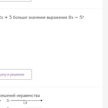
больше значения выражения
?
2
x
+
5
8
x
−
5
решений неравенства