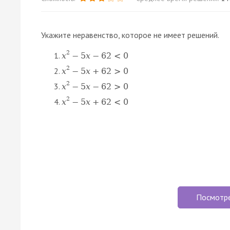
Укажите неравенство, которое не имеет решений.
2
x
−
5
x
−
62
<
0
2
x
−
5
x
+
62
>
0
2
x
−
5
x
−
62
>
0
2
x
−
5
x
+
62
<
0
Посмотр