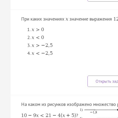
При каких значениях
значение выражения
x
1
x
>
0
x
<
0
x
>
−
2
,
5
x
<
−
2
,
5
На каком из рисунков изображено множество 
?
10
−
9
x
<
21
−
4
(
x
+
5
)