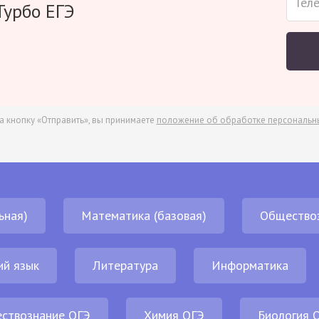
Турбо ЕГЭ
а кнопку «Отправить», вы принимаете
положение об обработке персональн
ьная)
Математика (базовая)
Общество
ий язык
Литература
Информатика
ствознание ОГЭ
Химия ОГЭ
Биология 