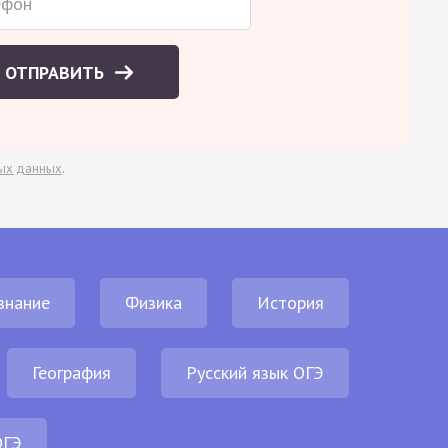
ОТПРАВИТЬ
ых данных
.
знание
Физика
История
География
Русский язык ОГЭ
ОГЭ