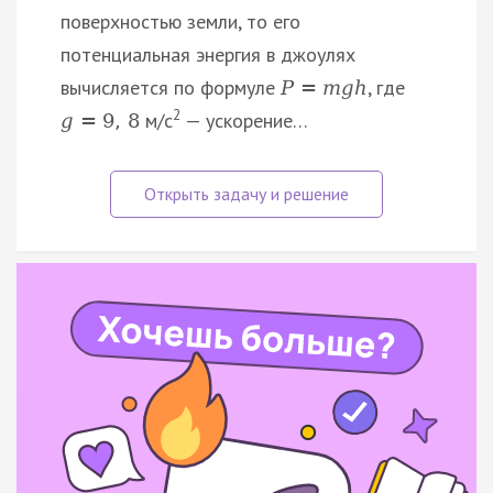
поверхностью земли, то его
потенциальная энергия в джоулях
вычисляется по формуле
, где
P
=
m
g
h
2
м/с
— ускорение…
g
=
9
,
8