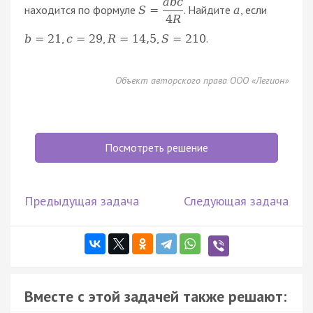
a
b
c
находится по формуле
. Найдите
, если
S
=
a
4
R
,
,
,
.
b
=
21
c
=
29
R
=
14
,
5
S
=
210
Объект авторского права ООО «Легион»
Посмотреть решение
Предыдущая задача
Следующая задача
Вместе с этой задачей также решают: