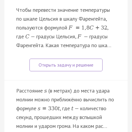
Чтобы перевести значение температуры
по шкале Цельсия в шкалу Фаренгейта,
пользуются формулой
,
F
=
1
,
8
C
+
32
где
— градусы Цельсия,
— градусы
C
F
Фаренгейта. Какая температура по шка…
Расстояние
(в метрах) до места удара
s
молнии можно приближённо вычислить по
формуле
, где
— количество
s
=
330
t
t
секунд, прошедших между вспышкой
молнии и ударом грома. На каком рас…