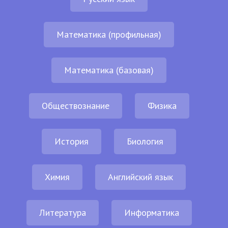
Математика (профильная)
Математика (базовая)
Обществознание
Физика
История
Биология
Химия
Английский язык
Литература
Информатика