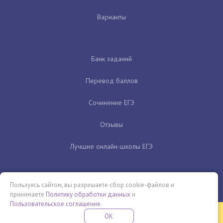
Варианты
Банк заданий
Перевод баллов
Сочинение ЕГЭ
Отзывы
Лучшие онлайн-школы ЕГЭ
Пользуясь сайтом, вы разрешаете сбор cookie-файлов и
принимаете
Политику обработки данных
и
Пользовательское соглашение
.
Бесплатная летняя школа
OK
ПОДРОБНЕЕ