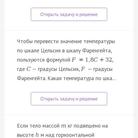
Чтобы перевести значение температуры
по шкале Цельсия в шкалу Фаренгейта,
пользуются формулой
,
F
=
1
,
8
C
+
32
где
— градусы Цельсия,
— градусы
C
F
Фаренгейта. Какая температура по шка…
Если тело массой
кг подвешено на
m
высоте
м над горизонтальной
h