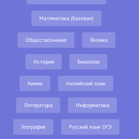
Математика (базовая)
Обществознание
Физика
История
Биология
Химия
Английский язык
Литература
Информатика
География
Русский язык ОГЭ