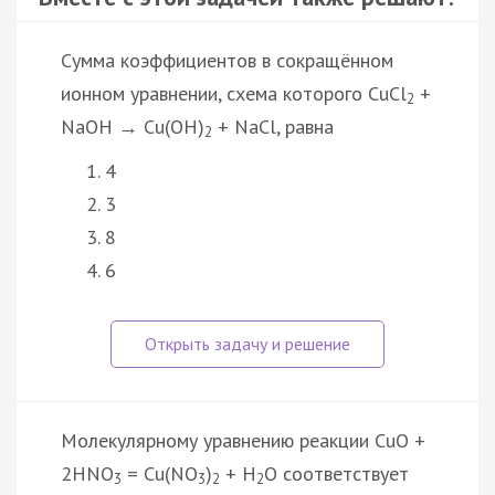
Сумма коэффициентов в сокращённом
ионном уравнении, схема которого CuCl
+
2
NaOH → Cu(OH)
+ NaCl, равна
2
4
3
8
6
Молекулярному уравнению реакции CuO +
2HNO
= Cu(NO
)
+ H
O соответствует
3
3
2
2