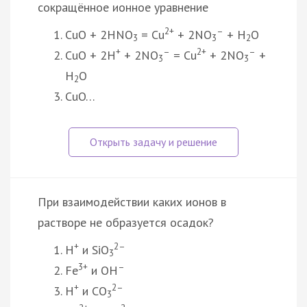
сокращённое ионное уравнение
2+
–
CuO + 2HNO
= Cu
+ 2NO
+ H
O
3
3
2
+
–
2+
–
CuO + 2H
+ 2NO
= Cu
+ 2NO
+
3
3
H
O
2
CuO…
При взаимодействии каких ионов в
растворе не образуется осадок?
+
2–
H
и SiO
3
3+
–
Fe
и OH
+
2–
H
и CO
3