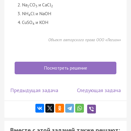
Na
CO
и CaCl
2
3
2
NH
Cl и NaOH
4
CuSO
и KOH
4
Объект авторского права ООО «Легион»
Посмотреть решение
Предыдущая задача
Следующая задача
Вместе с этой задачей также решают: