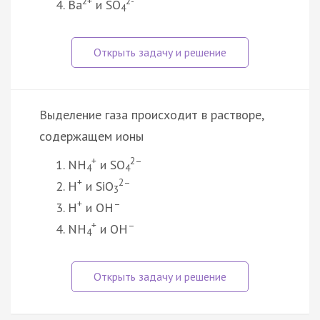
2+
2-
Ba
и SO
4
Выделение газа происходит в растворе,
содержащем ионы
+
2–
NH
и SO
4
4
+
2–
H
и SiO
3
+
–
H
и OH
+
–
NH
и OH
4