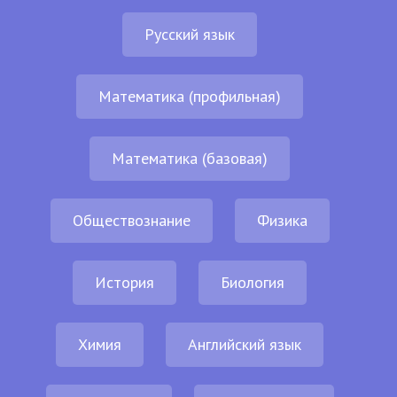
Русский язык
Математика (профильная)
Математика (базовая)
Обществознание
Физика
История
Биология
Химия
Английский язык