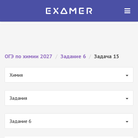
Экзамер — ЕГЭ 2027
×
ОТКРЫТЬ
Экзамер
Бесплатно - В Google Play
ОГЭ по химии 2027
/
Задание 6
/
Задача 15
Химия
Задания
Задание 6