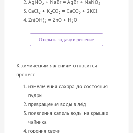
AgNO
+ NaBr = AgBr + NaNO
3
3
CaCl
+ K
CO
= CaCO
+ 2KCl
2
2
3
3
Zn(OH)
= ZnO + H
O
2
2
К химическим явлениям относится
процесс
измельчения сахара до состояния
пудры
превращения воды в лёд
появления капель воды на крышке
чайника
горения свечи