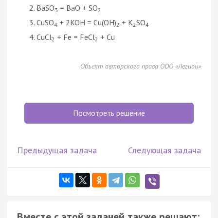
BaSO
= BaO + SO
3
2
CuSO
+ 2KOH = Cu(OH)
+ K
SO
4
2
2
4
CuCl
+ Fe = FeCl
+ Cu
2
2
Объект авторского права ООО «Легион»
Посмотреть решение
Предыдущая задача
Следующая задача
Вместе с этой задачей также решают: