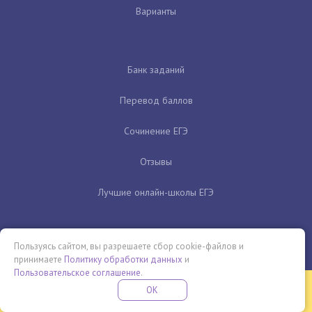
Варианты
Банк заданий
Перевод баллов
Сочинение ЕГЭ
Отзывы
Лучшие онлайн-школы ЕГЭ
Пользуясь сайтом, вы разрешаете сбор cookie-файлов и
принимаете
Политику обработки данных
и
Пользовательское соглашение
.
Бесплатная летняя школа
OK
ПОДРОБНЕЕ
ПРОВЕДИ ЭТО ЛЕТО С ПОЛЬЗОЙ