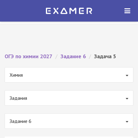
Экзамер — ЕГЭ 2027
×
ОТКРЫТЬ
Экзамер
Бесплатно - В Google Play
ОГЭ по химии 2027
/
Задание 6
/
Задача 5
Химия
Задания
Задание 6