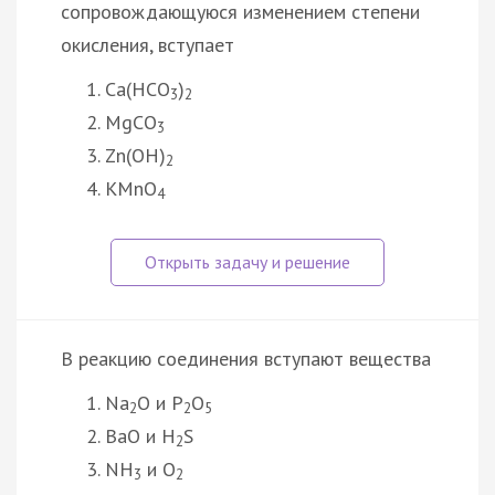
сопровождающуюся изменением степени
окисления, вступает
Ca(HCO
)
3
2
MgCO
3
Zn(OH)
2
KMnO
4
В реакцию соединения вступают вещества
Na
O и P
O
2
2
5
BaO и H
S
2
NH
и O
3
2