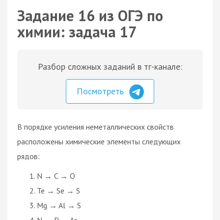
Задание 16 из ОГЭ по
химии: задача 17
Разбор сложных заданий в тг-канале:
Посмотреть
В порядке усиления неметаллических свойств
расположены химические элементы следующих
рядов:
N → C → O
Te → Se → S
Mg → Al → S
N → P → As