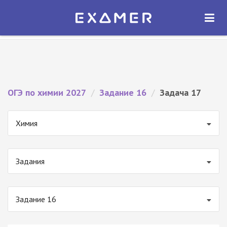
Экзамер — ЕГЭ 2027
×
ОТКРЫТЬ
Экзамер
Бесплатно - В Google Play
ОГЭ по химии 2027
/
Задание 16
/
Задача 17
Химия
Задания
Задание 16