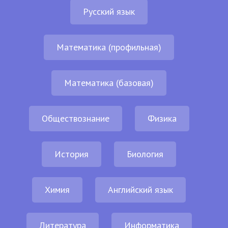
Русский язык
Математика (профильная)
Математика (базовая)
Обществознание
Физика
История
Биология
Химия
Английский язык
Литература
Информатика