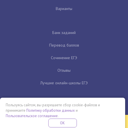
Варианты
Банк заданий
Перевод баллов
Сочинение ЕГЭ
Отзывы
Лучшие онлайн-школы ЕГЭ
Пользуясь сайтом, вы разрешаете сбор cookie-файлов и
принимаете
Политику обработки данных
и
Пользовательское соглашение
.
Бесплатная летняя школа
OK
ПОДРОБНЕЕ
ПРОВЕДИ ЭТО ЛЕТО С ПОЛЬЗОЙ