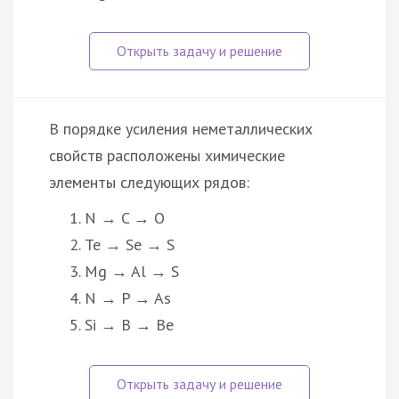
В порядке усиления неметаллических
свойств расположены химические
элементы следующих рядов:
N → C → O
Te → Se → S
Mg → Al → S
N → P → As
Si → В → Be