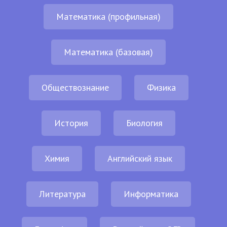
Математика (профильная)
Математика (базовая)
Обществознание
Физика
История
Биология
Химия
Английский язык
Литература
Информатика