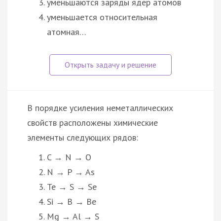
уменьшаются заряды ядер атомов
уменьшается относительная
атомная…
В порядке усиления неметаллических
свойств расположены химические
элементы следующих рядов:
C → N → O
N → P → As
Te → S → Se
Si → В → Be
Mg → Al → S