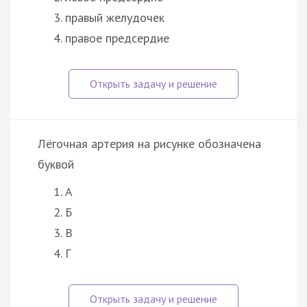
правый желудочек
правое предсердие
Лёгочная артерия на рисунке обозначена
буквой
А
Б
В
Г