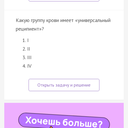
Какую группу крови имеет «универсальный
реципиент»?
I
II
III
IV