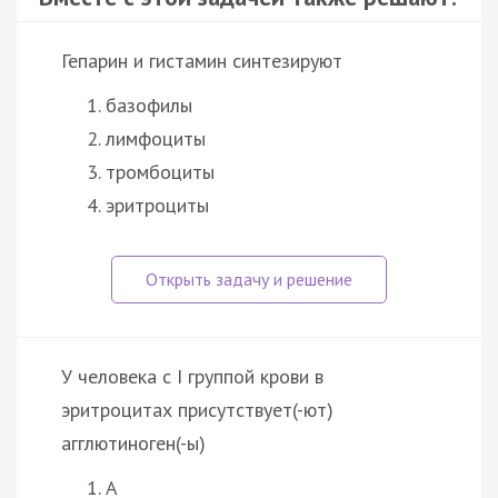
Гепарин и гистамин синтезируют
базофилы
лимфоциты
тромбоциты
эритроциты
У человека с I группой крови в
эритроцитах присутствует(-ют)
агглютиноген(-ы)
А