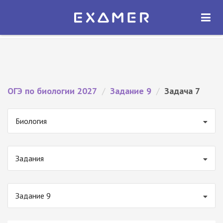
Экзамер — ЕГЭ 2027
×
ОТКРЫТЬ
Экзамер
Бесплатно - В Google Play
ОГЭ по биологии 2027
/
Задание 9
/
Задача 7
Биология
Задания
Задание 9