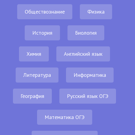
Обществознание
Физика
История
Биология
Химия
Английский язык
Литература
Информатика
География
Русский язык ОГЭ
Математика ОГЭ