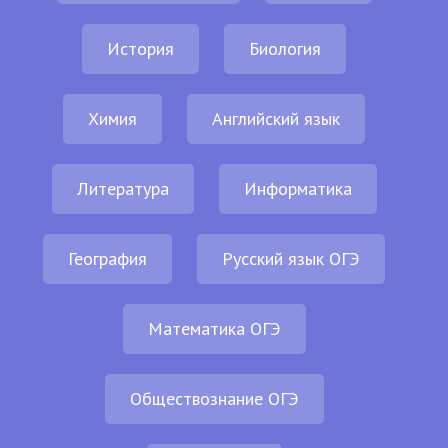
История
Биология
Химия
Английский язык
Литература
Информатика
География
Русский язык ОГЭ
Математика ОГЭ
Обществознание ОГЭ