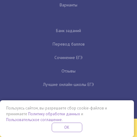
Варианты
Банк заданий
Перевод баллов
Сочинение ЕГЭ
Отзывы
Лучшие онлайн-школы ЕГЭ
Пользуясь сайтом, вы разрешаете сбор cookie-файлов и
принимаете
Политику обработки данных
и
Пользовательское соглашение
.
Бесплатная летняя школа
OK
ПОДРОБНЕЕ
ПРОВЕДИ ЭТО ЛЕТО С ПОЛЬЗОЙ