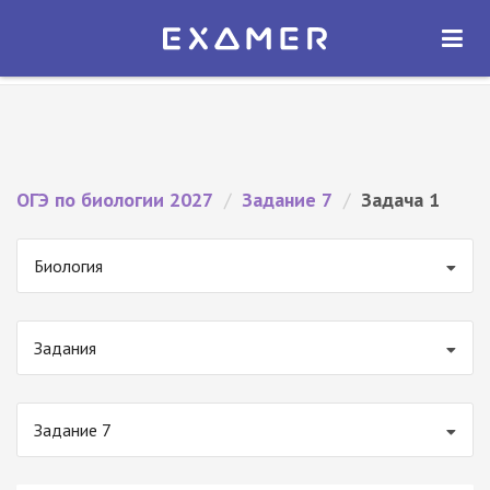
Экзамер — ЕГЭ 2027
×
ОТКРЫТЬ
Экзамер
Бесплатно - В Google Play
ОГЭ по биологии 2027
/
Задание 7
/
Задача 1
Биология
Задания
Задание 7