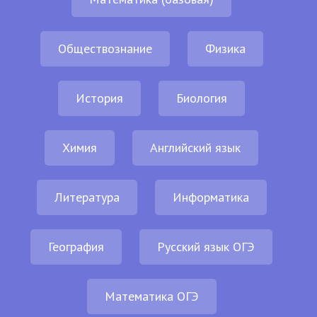
Обществознание
Физика
История
Биология
Химия
Английский язык
Литература
Информатика
География
Русский язык ОГЭ
Математика ОГЭ