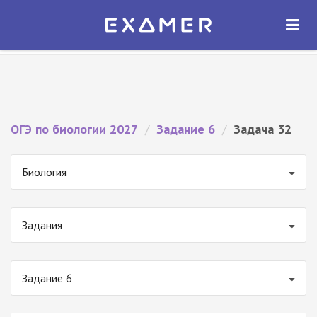
Экзамер — ЕГЭ 2027
×
ОТКРЫТЬ
Экзамер
Бесплатно - В Google Play
ОГЭ по биологии 2027
/
Задание 6
/
Задача 32
Биология
Задания
Задание 6