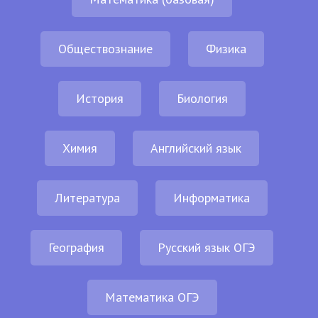
Обществознание
Физика
История
Биология
Химия
Английский язык
Литература
Информатика
География
Русский язык ОГЭ
Математика ОГЭ