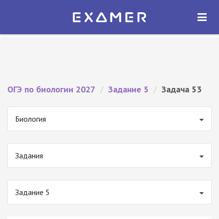
Экзамер — ЕГЭ 2027
×
ОТКРЫТЬ
Экзамер
Бесплатно - В Google Play
ОГЭ по биологии 2027
/
Задание 5
/
Задача 53
Биология
Задания
Задание 5