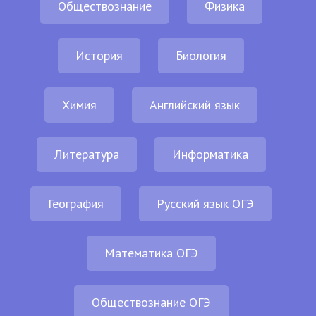
Обществознание
Физика
История
Биология
Химия
Английский язык
Литература
Информатика
География
Русский язык ОГЭ
Математика ОГЭ
Обществознание ОГЭ