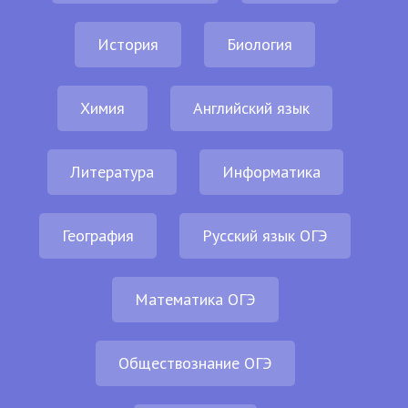
История
Биология
Химия
Английский язык
Литература
Информатика
География
Русский язык ОГЭ
Математика ОГЭ
Обществознание ОГЭ