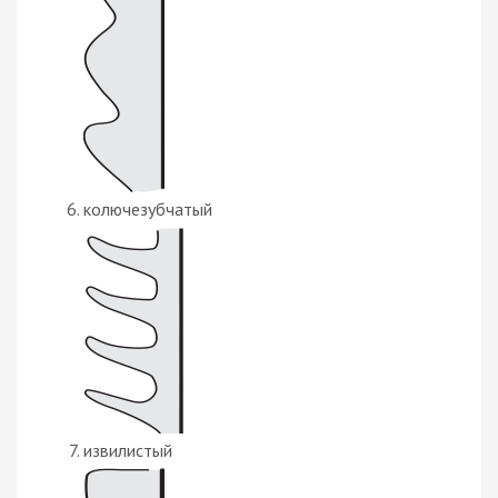
колючезубчатый
извилистый