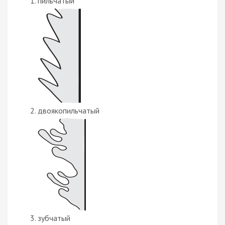
пильчатый
двоякопильчатый
зубчатый