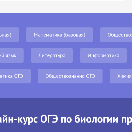
ьная)
Математика (базовая)
Общество
ий язык
Литература
Информатика
атика ОГЭ
Обществознание ОГЭ
Химия
йн-курс ОГЭ по биологии п