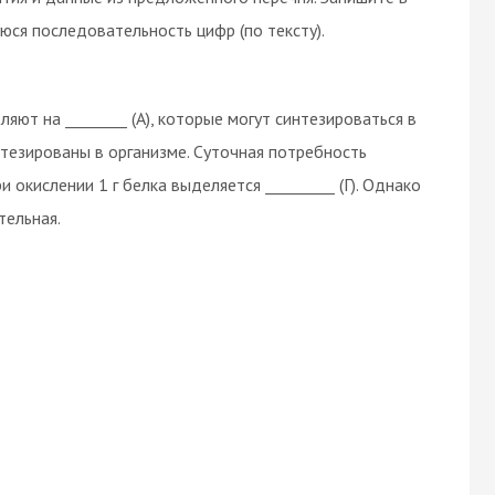
юся последовательность цифр (по тексту).
яют на ________ (А), которые могут синтезироваться в
синтезированы в организме. Суточная потребность
и окислении 1 г белка выделяется _________ (Г). Однако
тельная.