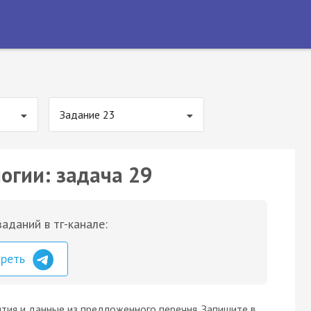
Задание 23
огии: задача 29
аданий в тг-канале:
треть
тия и данные из предложенного перечня. Запишите в