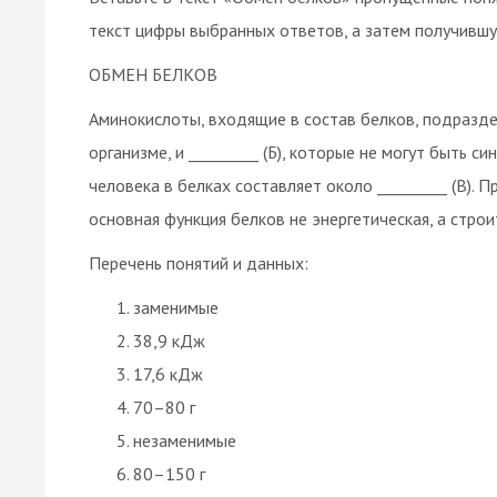
текст цифры выбранных ответов, а затем получившу
ОБМЕН БЕЛКОВ
Аминокислоты, входящие в состав белков, подраздел
организме, и _________ (Б), которые не могут быть 
человека в белках составляет около _________ (В). Пр
основная функция белков не энергетическая, а строи
Перечень понятий и данных:
заменимые
38,9 кДж
17,6 кДж
70–80 г
незаменимые
80–150 г