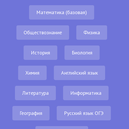
Математика (базовая)
Обществознание
Физика
История
Биология
Химия
Английский язык
Литература
Информатика
География
Русский язык ОГЭ