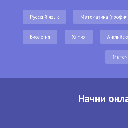
Русский язык
Математика (профил
Биология
Химия
Английск
Матем
Начни онла