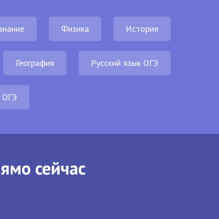
знание
Физика
История
География
Русский язык ОГЭ
 ОГЭ
рямо сейчас