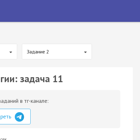
Задание 2
гии: задача 11
аданий в тг-канале:
треть
сек.