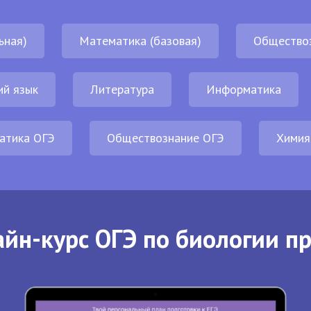
ьная)
Математика (базовая)
Общество
ий язык
Литература
Информатика
атика ОГЭ
Обществознание ОГЭ
Химия
йн-курс ОГЭ по биологии п