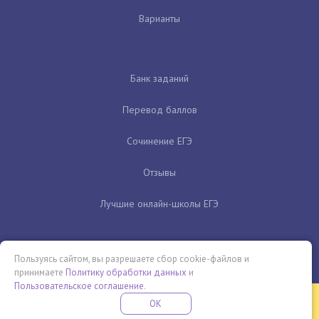
Варианты
Банк заданий
Перевод баллов
Сочинение ЕГЭ
Отзывы
Лучшие онлайн-школы ЕГЭ
Пользуясь сайтом, вы разрешаете сбор cookie-файлов и
принимаете
Политику обработки данных
и
Пользовательское соглашение
.
Бесплатная летняя школа
OK
ПОДРОБНЕЕ
ПРОВЕДИ ЭТО ЛЕТО С ПОЛЬЗОЙ