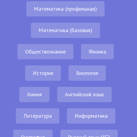
Математика (профильная)
Математика (базовая)
Обществознание
Физика
История
Биология
Химия
Английский язык
Литература
Информатика