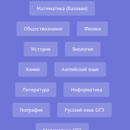
Математика (базовая)
Обществознание
Физика
История
Биология
Химия
Английский язык
Литература
Информатика
География
Русский язык ОГЭ