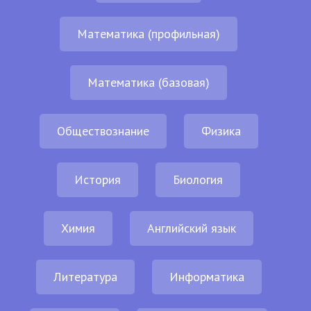
Математика (профильная)
Математика (базовая)
Обществознание
Физика
История
Биология
Химия
Английский язык
Литература
Информатика