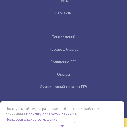
Тесты
Варианты
Банк заданий
Перевод баллов
Сочинение ЕГЭ
Отзывы
Лучшие онлайн-школы ЕГЭ
Пользуясь сайтом, вы разрешаете сбор cookie-файлов и
принимаете
Политику обработки данных
и
Пользовательское соглашение
.
Бесплатная летняя школа
OK