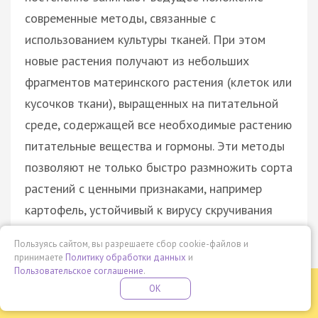
современные методы, связанные с
использованием культуры тканей. При этом
новые растения получают из небольших
фрагментов материнского растения (клеток или
кусочков ткани), выращенных на питательной
среде, содержащей все необходимые растению
питательные вещества и гормоны. Эти методы
позволяют не только быстро размножить сорта
растений с ценными признаками, например
картофель, устойчивый к вирусу скручивания
листьев, но и получить незараженные вирусами
Пользуясь сайтом, вы разрешаете сбор cookie-файлов и
и другими возбудителями болезней растений
принимаете
Политику обработки данных
и
Пользовательское соглашение
.
организмы. Культура тканей лежит и в основе
Бесплатная летняя школа
OK
получения так называемых трансгенных, или
ПОДРОБНЕЕ
ПРОВЕДИ ЭТО ЛЕТО С ПОЛЬЗОЙ
генетически модифицированных организмов, а