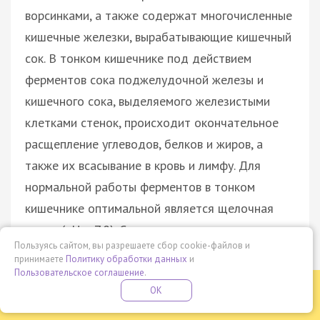
ворсинками, а также содержат многочисленные
кишечные железки, вырабатывающие кишечный
сок. В тонком кишечнике под действием
ферментов сока поджелудочной железы и
кишечного сока, выделяемого железистыми
клетками стенок, происходит окончательное
расщепление углеводов, белков и жиров, а
также их всасывание в кровь и лимфу. Для
нормальной работы ферментов в тонком
кишечнике оптимальной является щелочная
среда (рН > 7,0). Стенки ворсинок кишечника
Пользуясь сайтом, вы разрешаете сбор cookie-файлов и
имеют микроворсинки, что способствует
принимаете
Политику обработки данных
и
значительному увеличению поверхности
Пользовательское соглашение
.
Бесплатная летняя школа
OK
всасывания растворенных веществ, которые
ПОДРОБНЕЕ
ПРОВЕДИ ЭТО ЛЕТО С ПОЛЬЗОЙ
попадают в кровеносные и лимфатические