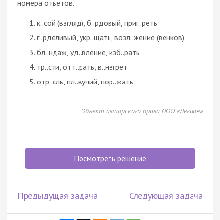
номера ответов.
к..сой (взгляд), б..рдовый, приг..реть
г..рделивый, укр..щать, возл..жение (венков)
бл..ндаж, уд..вление, изб..рать
тр..сти, отт..рать, в..негрет
отр..сль, пл..вучий, пор..жать
Объект авторского права ООО «Легион»
Посмотреть решение
Предыдущая задача
Следующая задача