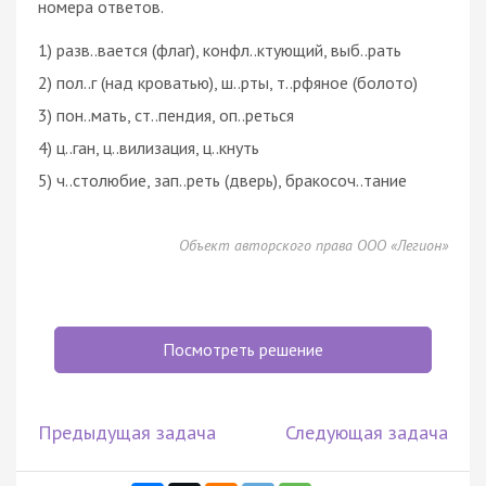
номера ответов.
1) разв..вается (флаг), конфл..ктующий, выб..рать
2) пол..г (над кроватью), ш..рты, т..рфяное (болото)
3) пон..мать, ст..пендия, оп..реться
4) ц..ган, ц..вилизация, ц..кнуть
5) ч..столюбие, зап..реть (дверь), бракосоч..тание
Объект авторского права ООО «Легион»
Посмотреть решение
Предыдущая задача
Следующая задача