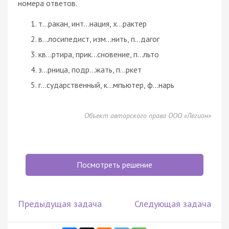
номера ответов.
т...ракан, инт...нация, х...рактер
в...лосипедист, изм...нить, п...дагог
кв...ртира, прик...сновение, п...льто
з...рница, подр...жать, п...ркет
г...сударственный, к...мпьютер, ф...нарь
Объект авторского права ООО «Легион»
Посмотреть решение
Предыдущая задача
Следующая задача