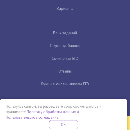
Варианты
Банк заданий
Перевод баллов
Сочинение ЕГЭ
Отзывы
Лучшие онлайн-школы ЕГЭ
Пользуясь сайтом, вы разрешаете сбор cookie-файлов и
принимаете
Политику обработки данных
и
Пользовательское соглашение
.
Бесплатная летняя школа
OK
ПОДРОБНЕЕ
ПРОВЕДИ ЭТО ЛЕТО С ПОЛЬЗОЙ