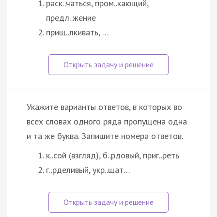
раск..чаться, пром..кающий,
предл..жение
прищ..лкивать, …
Укажите варианты ответов, в которых во
всех словах одного ряда пропущена одна
и та же буква. Запишите номера ответов.
к..сой (взгляд), б..рдовый, приг..реть
г..рделивый, укр..щат…