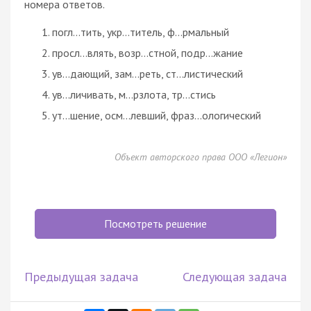
номера ответов.
погл...тить, укр...титель, ф...рмальный
просл...влять, возр...стной, подр...жание
ув...дающий, зам...реть, ст...листический
ув...личивать, м...рзлота, тр...стись
ут...шение, осм...левший, фраз...ологический
Объект авторского права ООО «Легион»
Посмотреть решение
Предыдущая задача
Следующая задача