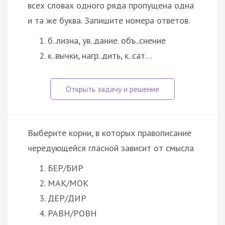
всех словах одного ряда пропущена одна
и та же буква. Запишите номера ответов.
б..лизна, ув..дание. объ..снение
к..вычки, нагр..дить, к..сат…
Выберите корни, в которых правописание
чередующейся гласной зависит от смысла
БЕР/БИР
МАК/МОК
ДЕР/ДИР
РАВН/РОВН