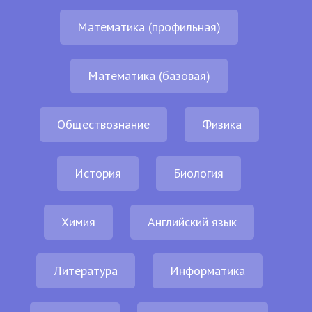
Математика (профильная)
Математика (базовая)
Обществознание
Физика
История
Биология
Химия
Английский язык
Литература
Информатика