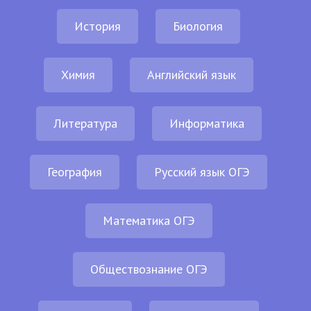
История
Биология
Химия
Английский язык
Литература
Информатика
География
Русский язык ОГЭ
Математика ОГЭ
Обществознание ОГЭ