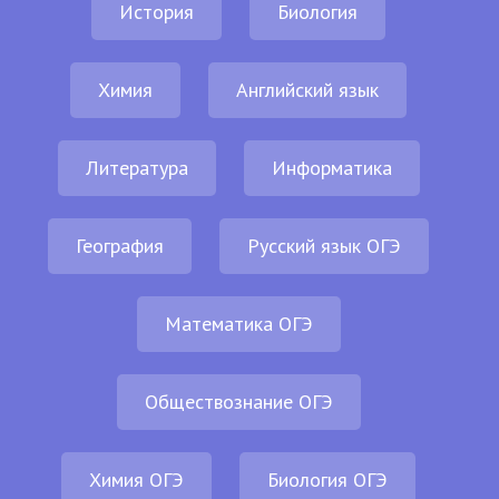
История
Биология
Химия
Английский язык
Литература
Информатика
География
Русский язык ОГЭ
Математика ОГЭ
Обществознание ОГЭ
Химия ОГЭ
Биология ОГЭ