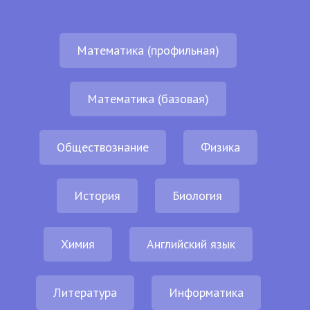
Математика (профильная)
Математика (базовая)
Обществознание
Физика
История
Биология
Химия
Английский язык
Литература
Информатика