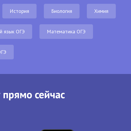
История
Биология
Химия
й язык ОГЭ
Математика ОГЭ
ОГЭ
 прямо сейчас