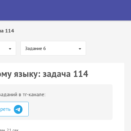
ча 114
Задание 6
ому языку: задача 114
аданий в тг-канале:
треть
ин. 21 сек.