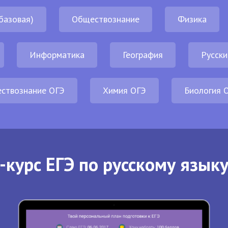
базовая)
Обществознание
Физика
Информатика
География
Русски
ствознание ОГЭ
Химия ОГЭ
Биология 
-курс ЕГЭ по русскому языку