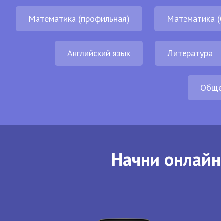
Математика (профильная)
Математика (
Английский язык
Литература
Обще
Начни онлайн