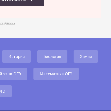
ых данных
.
История
Биология
Химия
й язык ОГЭ
Математика ОГЭ
ОГЭ