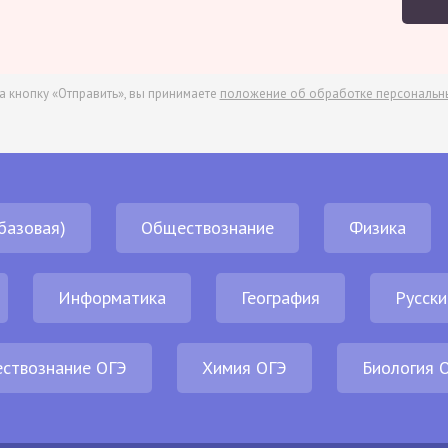
а кнопку «Отправить», вы принимаете
положение об обработке персональн
базовая)
Обществознание
Физика
Информатика
География
Русски
ствознание ОГЭ
Химия ОГЭ
Биология 