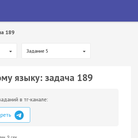
ча 189
Задание 5
ому языку: задача 189
аданий в тг-канале:
треть
ин. 9 сек.